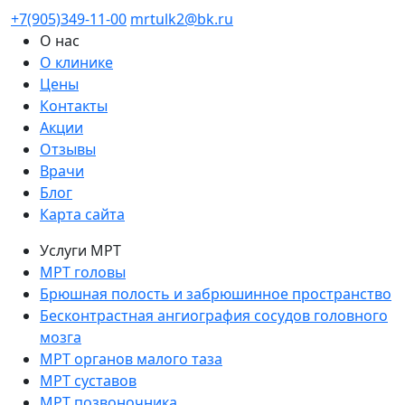
+7(905)349-11-00
mrtulk2@bk.ru
О нас
О клинике
Цены
Контакты
Акции
Отзывы
Врачи
Блог
Карта сайта
Услуги МРТ
МРТ головы
Брюшная полость и забрюшинное пространство
Бесконтрастная ангиография сосудов головного
мозга
МРТ органов малого таза
МРТ суставов
МРТ позвоночника